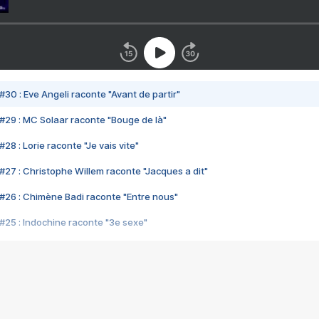
#30 : Eve Angeli raconte "Avant de partir"
#29 : MC Solaar raconte "Bouge de là"
28 : Lorie raconte "Je vais vite"
#27 : Christophe Willem raconte "Jacques a dit"
#26 : Chimène Badi raconte "Entre nous"
#25 : Indochine raconte "3e sexe"
#24 : Zaho raconte "C'est chelou"
#23 : Patrick Bruel raconte "Au café des délices"
#22 : Kyo raconte "Le chemin"