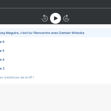
bey Maguire, c'est lui ! Rencontre avec Damien Witecka
e 6
e 5
e 4
e 3
s créatrices de la VF !
e 2
e 1
e Mektoub My Love arrive enfin ! Rencontre avec Shaïn Boumedine et Sal