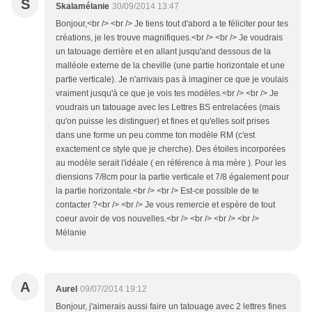
S
Skalamélanie
30/09/2014 13:47
Bonjour,<br /> <br /> Je tiens tout d'abord a te féliciter pour tes
créations, je les trouve magnifiques.<br /> <br /> Je voudrais
un tatouage derrière et en allant jusqu'and dessous de la
malléole externe de la cheville (une partie horizontale et une
partie verticale). Je n'arrivais pas à imaginer ce que je voulais
vraiment jusqu'à ce que je vois tes modèles.<br /> <br /> Je
voudrais un tatouage avec les Lettres BS entrelacées (mais
qu'on puisse les distinguer) et fines et qu'elles soit prises
dans une forme un peu comme ton modèle RM (c'est
exactement ce style que je cherche). Des étoiles incorporées
au modèle serait l'idéale ( en référence à ma mère ). Pour les
diensions 7/8cm pour la partie verticale et 7/8 également pour
la partie horizontale.<br /> <br /> Est-ce possible de te
contacter ?<br /> <br /> Je vous remercie et espère de tout
coeur avoir de vos nouvelles.<br /> <br /> <br /> <br />
Mélanie
A
Aurel
09/07/2014 19:12
Bonjour, j'aimerais aussi faire un tatouage avec 2 lettres fines