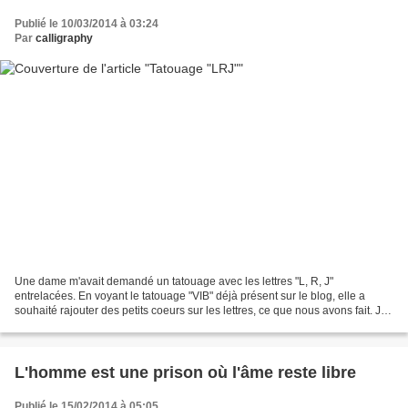
Publié le 10/03/2014 à 03:24
Par
calligraphy
Une dame m'avait demandé un tatouage avec les lettres "L, R, J"
entrelacées. En voyant le tatouage "VIB" déjà présent sur le blog, elle a
souhaité rajouter des petits coeurs sur les lettres, ce que nous avons fait. Je
lui ai présenté plusieurs modèles,...
L'homme est une prison où l'âme reste libre
Publié le 15/02/2014 à 05:05