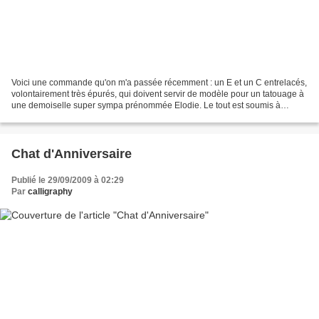
Voici une commande qu'on m'a passée récemment : un E et un C entrelacés,
volontairement très épurés, qui doivent servir de modèle pour un tatouage à
une demoiselle super sympa prénommée Elodie. Le tout est soumis à
modification, car je ne lui ai envoyé...
Chat d'Anniversaire
Publié le 29/09/2009 à 02:29
Par
calligraphy