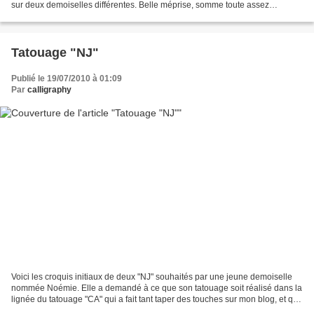
sur deux demoiselles différentes. Belle méprise, somme toute assez
marrante, il n'y a pas de mal....
Tatouage "NJ"
Publié le 19/07/2010 à 01:09
Par
calligraphy
Voici les croquis initiaux de deux "NJ" souhaités par une jeune demoiselle
nommée Noémie. Elle a demandé à ce que son tatouage soit réalisé dans la
lignée du tatouage "CA" qui a fait tant taper des touches sur mon blog, et qui
a été un gros déclencheur...