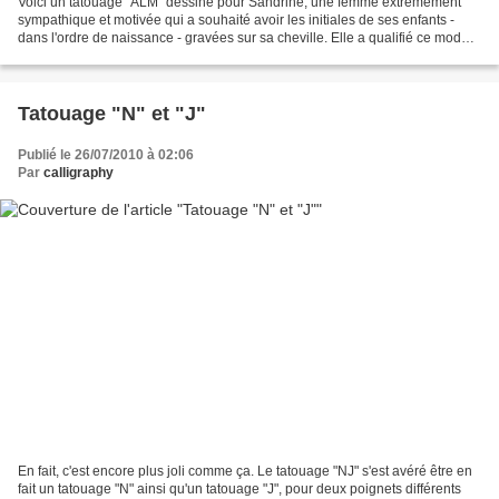
Voici un tatouage "ALM" dessiné pour Sandrine, une femme extrêmement
sympathique et motivée qui a souhaité avoir les initiales de ses enfants -
dans l'ordre de naissance - gravées sur sa cheville. Elle a qualifié ce modèle
de "très doux et très féminin",...
Tatouage "N" et "J"
Publié le 26/07/2010 à 02:06
Par
calligraphy
En fait, c'est encore plus joli comme ça. Le tatouage "NJ" s'est avéré être en
fait un tatouage "N" ainsi qu'un tatouage "J", pour deux poignets différents