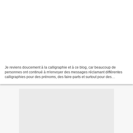
Je reviens doucement à la calligraphie et à ce blog, car beaucoup de
personnes ont continué à m'envoyer des messages réclamant différentes
calligraphies pour des prénoms, des faire-parts et surtout pour des
tatouages. Il y a plusieurs moyens de me contacter...