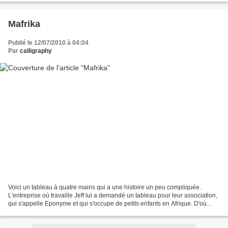
Mafrika
Publié le 12/07/2010 à 04:04
Par
calligraphy
Voici un tableau à quatre mains qui a une histoire un peu compliquée.
L'entreprise où travaille Jeff lui a demandé un tableau pour leur association,
qui s'appelle Eponyme et qui s'occupe de petits enfants en Afrique. D'où
"MaFrika". Ce tableau devait...