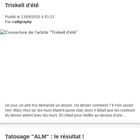
Triskell d'été
Publié le 13/09/2010 à 03:13
Par
calligraphy
Un jour, un ami m'a demandé un dessin. Un dessin comment ? Il n'en savait
rien. Mais chez lui, les murs étaient jaune clair, donc il fallait que les couleurs
du dessin aillent avec les murs. Et c'était pour mettre au-dessus d'une
bibliothèque, donc il...
Tatouage "ALM" : le résultat !