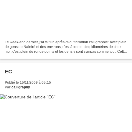
Le week-end dernier, j'ai fait un après-midi "initiation calligraphie" avec plein
de gens de Naintré et des environs, c'est à trente-cinq kilomètres de chez
moi, c'est plein de ronds-points et les gens y sont sympas comme tout. Cette
animation était dans...
EC
Publié le 15/11/2009 à 05:15
Par
calligraphy