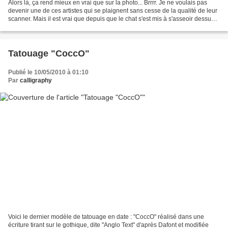
Alors là, ça rend mieux en vrai que sur la photo... Brrrr. Je ne voulais pas
devenir une de ces artistes qui se plaignent sans cesse de la qualité de leur
scanner. Mais il est vrai que depuis que le chat s'est mis à s'asseoir dessus,
il a perdu un peu...
Tatouage "CoccO"
Publié le 10/05/2010 à 01:10
Par
calligraphy
Voici le dernier modèle de tatouage en date : "CoccO" réalisé dans une
écriture tirant sur le gothique, dite "Anglo Text" d'après Dafont et modifiée