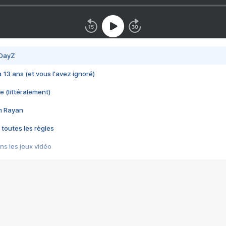
 DayZ
 a 13 ans (et vous l'avez ignoré)
e (littéralement)
im Rayan
 toutes les règles
s les jeux vidéo
us choquant de Rockstar ? - Le scandale BULLY
e plus moche de Steam
du RÊVE tourne au CAUCHEMAR
pendant 8 heures