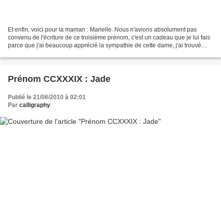
Et enfin, voici pour la maman : Marielle. Nous n'avions absolument pas
convenu de l'écriture de ce troisième prénom, c'est un cadeau que je lui fais
parce que j'ai beaucoup apprécié la sympathie de cette dame, j'ai trouvé
qu'elle avait une manière particulièrement...
Prénom CCXXXIX : Jade
Publié le 21/06/2010 à 02:01
Par
calligraphy