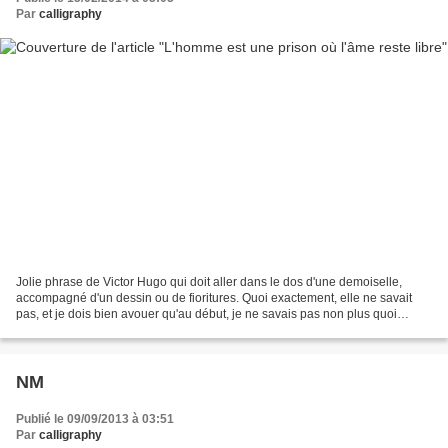
Par
calligraphy
Jolie phrase de Victor Hugo qui doit aller dans le dos d'une demoiselle,
accompagné d'un dessin ou de fioritures. Quoi exactement, elle ne savait
pas, et je dois bien avouer qu'au début, je ne savais pas non plus quoi
mettre avec cette phrase et le style...
NM
Publié le 09/09/2013 à 03:51
Par
calligraphy