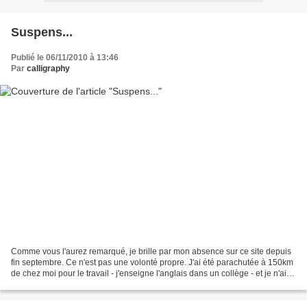
Suspens...
Publié le 06/11/2010 à 13:46
Par
calligraphy
Comme vous l'aurez remarqué, je brille par mon absence sur ce site depuis
fin septembre. Ce n'est pas une volonté propre. J'ai été parachutée à 150km
de chez moi pour le travail - j'enseigne l'anglais dans un collège - et je n'ai
plus Internet dans ma...