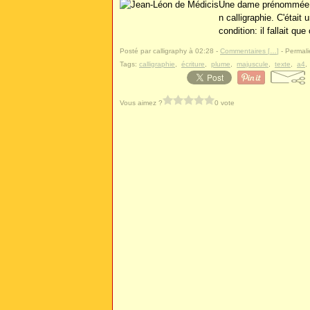
Une dame prénommée Sa
n calligraphie. C'était
condition: il fallait qu
Posté par calligraphy à 02:28 -
Commentaires [
…
]
- Permali
Tags:
calligraphie
,
écriture
,
plume
,
majuscule
,
texte
,
a4
Vous aimez ?
0 vote