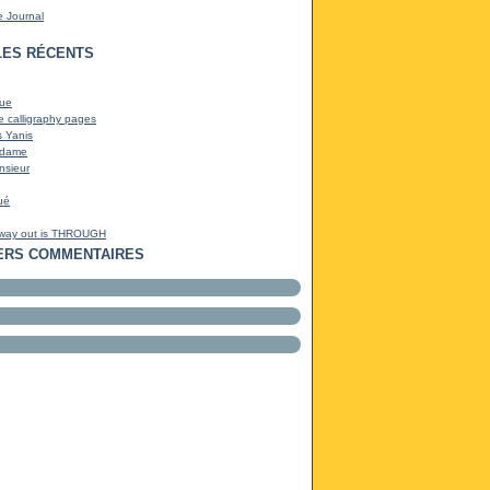
e Journal
LES RÉCENTS
ue
e calligraphy pages
 Yanis
dame
sieur
ué
 way out is THROUGH
ERS COMMENTAIRES