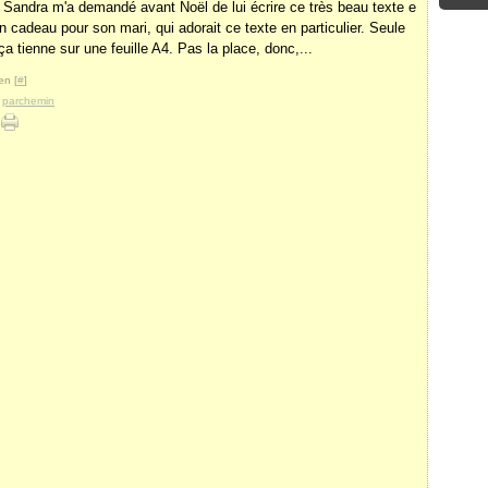
ndra m'a demandé avant Noël de lui écrire ce très beau texte e
 un cadeau pour son mari, qui adorait ce texte en particulier. Seule
e ça tienne sur une feuille A4. Pas la place, donc,...
en [
#
]
,
parchemin