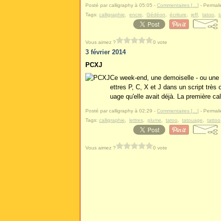
Posté par calligraphy à 05:05 -
Commentaires [
…
]
- Permali
Tags:
calligraphie
,
encre
,
Gédéon
,
écriture
,
jeff
,
tatoo
,
Vous aimez ?
0 vote
3 février 2014
PCXJ
Ce week-end, une demoiselle - ou une 
ettres P, C, X et J dans un script tr
uage qu'elle avait déjà. La première call
Posté par calligraphy à 02:29 -
Commentaires [
…
]
- Permali
Tags:
calligraphie
,
lettres
,
plume
,
tatoo
,
tatouage
,
tattoo
Vous aimez ?
0 vote