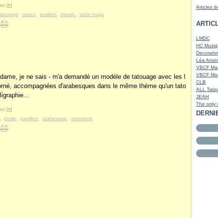
en [
#
]
Articles d
tatouage
,
tattoo
,
lumière
,
dessin
,
victor hugo
ARTIC
LMDC
HC Musiq
Decorativ
Léa Anaïs
VBCF Ma
VBCF Mon
dame, je ne sais - m'a demandé un modèle de tatouage avec les l
CLB
ès orné, accompagnées d'arabesques dans le même thème qu'un tato
ALL Tato
igraphie...
JEAH
The only
en [
#
]
DERNI
,
étoile
,
papillon
,
arabesque
,
ornement