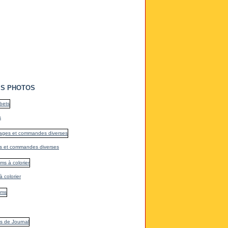
S PHOTOS
s
s et commandes diverses
 colorier