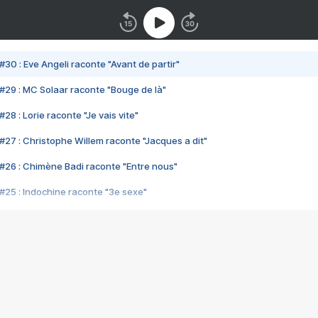
#30 : Eve Angeli raconte "Avant de partir"
#29 : MC Solaar raconte "Bouge de là"
28 : Lorie raconte "Je vais vite"
#27 : Christophe Willem raconte "Jacques a dit"
#26 : Chimène Badi raconte "Entre nous"
#25 : Indochine raconte "3e sexe"
#24 : Zaho raconte "C'est chelou"
#23 : Patrick Bruel raconte "Au café des délices"
#22 : Kyo raconte "Le chemin"
#21 : Nolwenn Leroy raconte "Cassé"